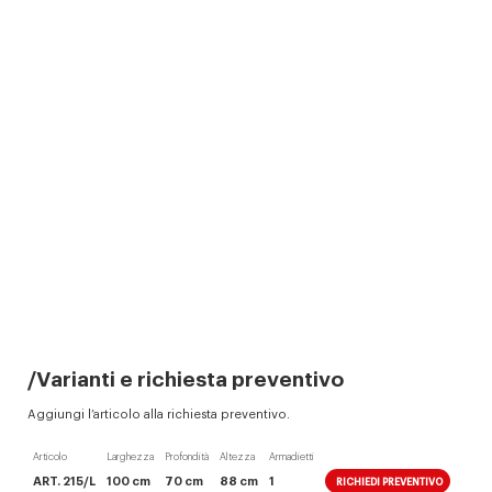
Varianti e richiesta preventivo
Aggiungi l’articolo alla richiesta preventivo.
Articolo
Larghezza
Profondità
Altezza
Armadietti
ART. 215/L
100 cm
70 cm
88 cm
1
RICHIEDI PREVENTIVO