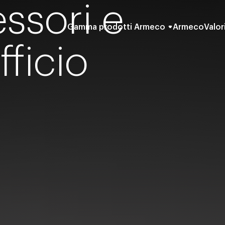
essori e
Gamma prodotti Armeco
Armeco
Valor
fficio