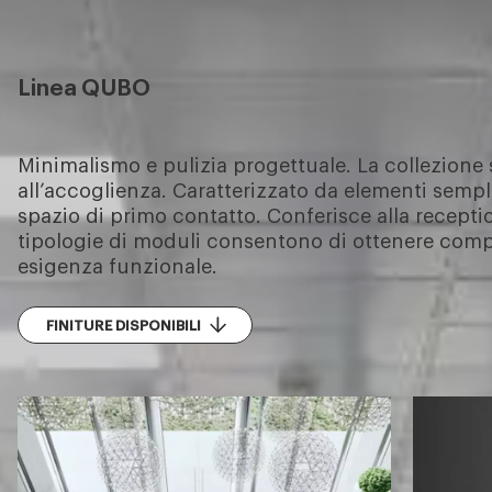
Linea QUBO
Minimalismo e pulizia progettuale. La collezion
all’accoglienza. Caratterizzato da elementi sempli
spazio di primo contatto. Conferisce alla recep
tipologie di moduli consentono di ottenere compo
esigenza funzionale.
FINITURE DISPONIBILI