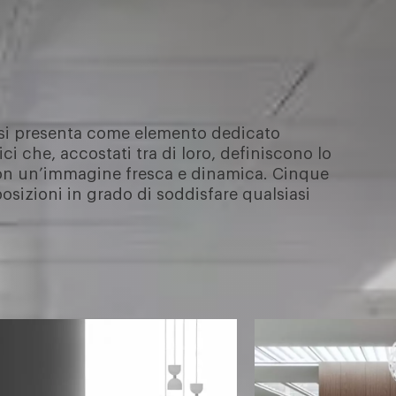
e si presenta come elemento dedicato
ci che, accostati tra di loro, definiscono lo
tion un’immagine fresca e dinamica. Cinque
sizioni in grado di soddisfare qualsiasi