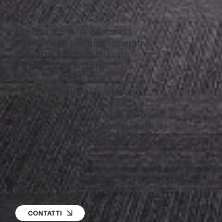
Esplora la nostra gamma di
arredamenti per uffici operativi,
progettata per ottimizzare
efficienza e comfort.
Le nostre soluzioni uniscono
design italiano, funzionalità e
sostenibilità, garantendo ambienti
di lavoro moderni e accoglienti
con materiali di alta qualità.
Se lo desideri un nostro
disegnatore può realizzare un lay
out del tuo nuovo ufficio.
CONTATTI