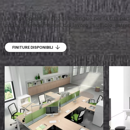
La linea operativa 802 si distingue per la sua part
concetti fondamentali del lavoro in ufficio, estr
condivise.
FINITURE DISPONIBILI