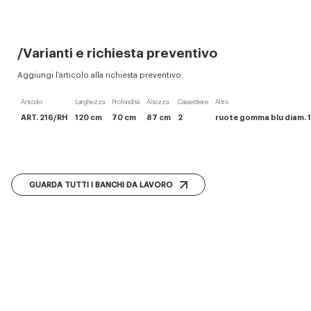
Varianti e richiesta preventivo
Aggiungi l’articolo alla richiesta preventivo.
Articolo
Larghezza
Profondità
Altezza
Cassettiere
Altro
ART. 216/RH
120 cm
70 cm
87 cm
2
ruote gomma blu diam. 16
GUARDA TUTTI I BANCHI DA LAVORO